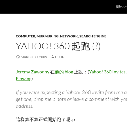
SKIP T
關於 AB
COMPUTER
,
MURMURING
,
NETWORK
,
SEARCH ENGINE
YAHOO! 360 起跑 (?)
MARCH 30, 2005
GSLIN
Jeremy Zawodny
在
他的 blog
上說：(
Yahoo! 360 Invites
Flowing
)
If you were expecting a Yahoo! 360 invite from me a
get one, drop me a note or leave a comment with yo
address.
這樣算不算正式開始跑了呢 :p