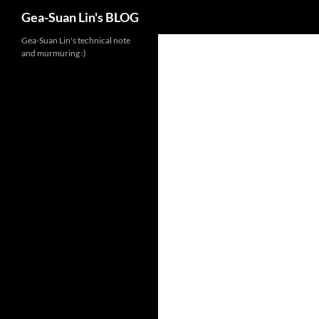
Search
Gea-Suan Lin's BLOG
Gea-Suan Lin's technical note
and murmuring :)