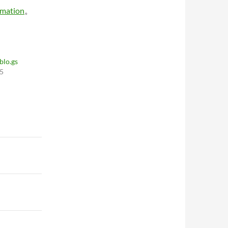
rmation
。
lo.gs
05