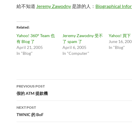
給不知道
Jeremy Zawodny
是誰的人：
Biographical Info
Related
Yahoo! 360° Team 也
Jeremy Zawodny 受不
Yahoo! 買下 b
有 Blog 了
了 spam 了
June 16, 20
April 21, 2005
April 6, 2005
In "Blog"
In "Blog"
In "Computer"
Post
PREVIOUS POST
navigation
假的 ATM 提款機
NEXT POST
TWNIC 的 BoF