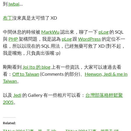
到
jwbai
…
布丁
沒來真是太可惜了 XD
中間休息的時候被
MarkWu
認出來，聊了一下
pLog
的 SQL
與
PHP
架構問題，我是認為
pLog
跟
WordPress
的定位不一
樣，所以以現在的 SQL 用法，已經無藥可救了 XD (對不起，
我是嘴炮，只負責出張嘴 :p)
剛剛看到
Joi Ito 的 blog
上有一些資訊，大家可以連過去看
看：
Off to Taiwan
(Comments 的部分)、
Heewon, Jedi & me in
Taiwan
。
以及
Jedi
的 Gallery 有一些相片可以看：
台灣部落格輕鬆聚
2005
。
Related