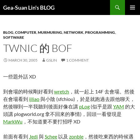
Search
Gea-Suan Lin's BLOG
SKIP
PRIMAR
TO
MENU
CONTENT
BLOG
,
COMPUTER
,
MURMURING
,
NETWORK
,
PROGRAMMING
,
SOFTWARE
TWNIC 的 BOF
MARCH 30, 2005
GSLIN
1 COMMENT
一些題外話 XD
到會場的時候剛好看到
wretch
，就一起上 14F 去會場。然後
在會場看到
ijliao
與小陰 (sfchiou)，於是就跑過去跟他聊天，
然後聊到一半我聽到後面好像在講
pLog
(似乎是跟
YAM
的大
頭講 plogworld.org 拿不回來的事情)，回頭一看發現是
MarkWu
，不知道要不要打招呼 XD
前面有看到
Jedi
與
Schee
以及
zonble
，然後吃東西的時候遇