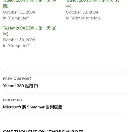
TANet 2004 記事，第一天 (中
TANet 2004 記事，第零天 (後
間)
半)
October 31, 2004
October 30, 2004
In "Computer"
In "Administration"
TANet 2004 記事，第一天 (前
半)
October 30, 2004
In "Computer"
Post
PREVIOUS POST
navigation
Yahoo! 360 起跑 (?)
NEXT POST
Microsoft 將 Spammer 告到破產
ONE THOUGHT ON “TWNIC 的 BOF”