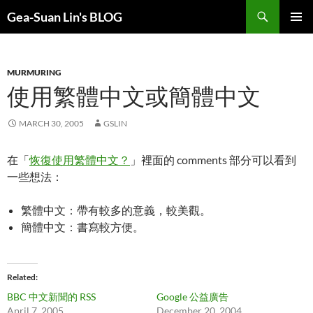
Search
Gea-Suan Lin's BLOG
SKIP
PRIMAR
TO
MENU
CONTENT
MURMURING
使用繁體中文或簡體中文
MARCH 30, 2005
GSLIN
在「
恢復使用繁體中文？
」裡面的 comments 部分可以看到
一些想法：
繁體中文：帶有較多的意義，較美觀。
簡體中文：書寫較方便。
Related
BBC 中文新聞的 RSS
Google 公益廣告
April 7, 2005
December 20, 2004