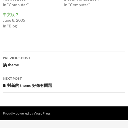
In "Computer"
In "Computer"
中文版？
June 8, 2005
In "Blog"
Post
PREVIOUS POST
navigation
換 theme
NEXT POST
IE 對新的 theme 好像有問題
Proudly powered by WordPress