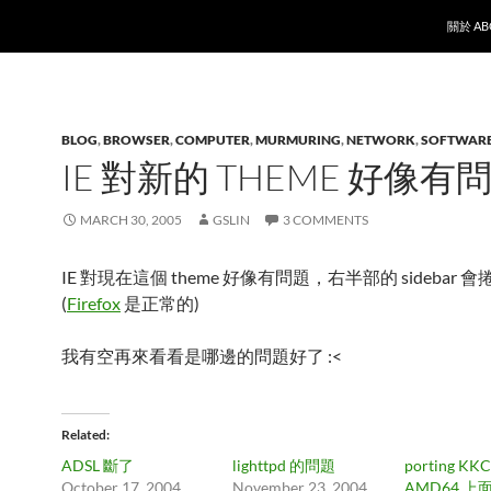
SKIP T
關於 AB
BLOG
,
BROWSER
,
COMPUTER
,
MURMURING
,
NETWORK
,
SOFTWAR
IE 對新的 THEME 好像有
MARCH 30, 2005
GSLIN
3 COMMENTS
IE 對現在這個 theme 好像有問題，右半部的 sidebar 
(
Firefox
是正常的)
我有空再來看看是哪邊的問題好了 :<
Related
ADSL 斷了
lighttpd 的問題
porting KKC
October 17, 2004
November 23, 2004
AMD64 上