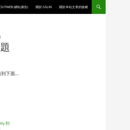
O CONTENT
OUTWEB (網站廣告)
關於 GSLIN
關於本站文章的版權
E
問題
會捲到下面…
ity 到
面