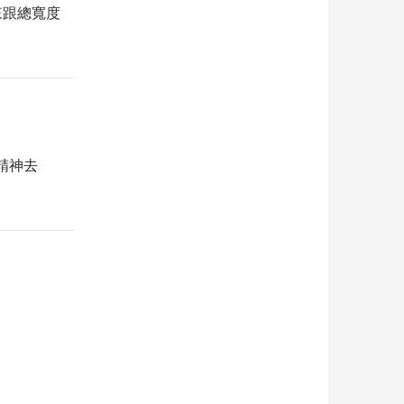
起來跟總寬度
精神去