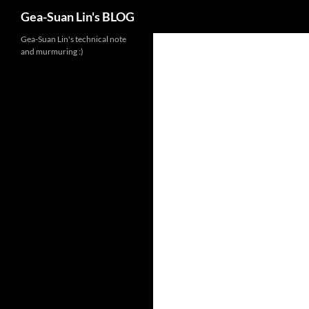
Search
Gea-Suan Lin's BLOG
Gea-Suan Lin's technical note
and murmuring :)