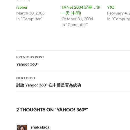
jabber
TANet 2004 記事，第
Y!Q
March 30, 2005
一天 (中間)
February 4,
In "Computer"
October 31, 2004
In "Compute
In "Computer"
Post
PREVIOUS POST
navigation
Yahoo! 360°
NEXT POST
討論 Yahoo! 360° 在中國是否為成功
2 THOUGHTS ON “YAHOO! 360°”
shakalaca