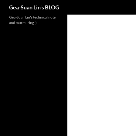
Search
Gea-Suan Lin's BLOG
Gea-Suan Lin's technical note
and murmuring :)