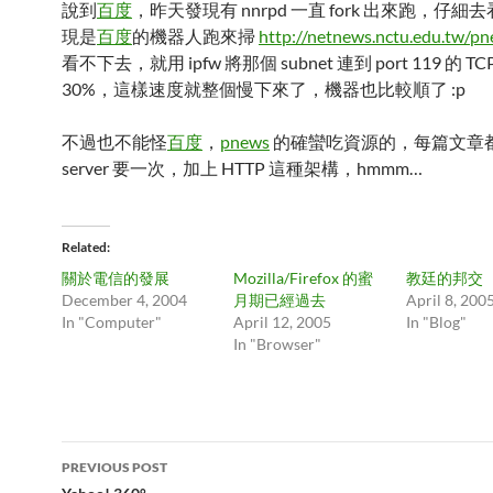
說到
百度
，昨天發現有 nnrpd 一直 fork 出來跑，仔細去看
現是
百度
的機器人跑來掃
http://netnews.nctu.edu.tw/p
看不下去，就用 ipfw 將那個 subnet 連到 port 119 的 
30%，這樣速度就整個慢下來了，機器也比較順了 :p
不過也不能怪
百度
，
pnews
的確蠻吃資源的，每篇文章都要
server 要一次，加上 HTTP 這種架構，hmmm…
Related
關於電信的發展
Mozilla/Firefox 的蜜
教廷的邦交
December 4, 2004
月期已經過去
April 8, 200
In "Computer"
April 12, 2005
In "Blog"
In "Browser"
Post
PREVIOUS POST