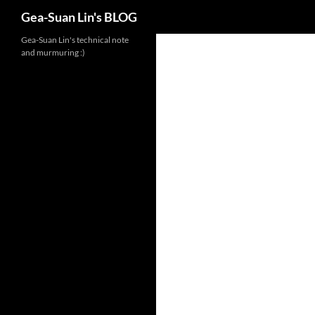
Search
Gea-Suan Lin's BLOG
Gea-Suan Lin's technical note
and murmuring :)