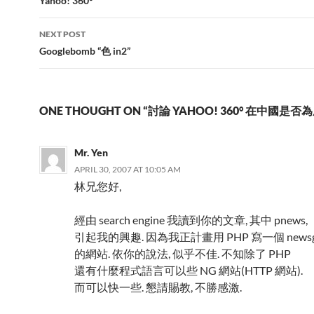
navigation
Yahoo! 360°
NEXT POST
Googlebomb “色 in2”
ONE THOUGHT ON “討論 YAHOO! 360° 在中國是否
Mr. Yen
APRIL 30, 2007 AT 10:05 AM
林兄您好,
經由 search engine 我讀到你的文章, 其中 pnews,
引起我的興趣. 因為我正計畫用 PHP 寫一個 newsgr
的網站. 依你的說法, 似乎不佳. 不知除了 PHP
還有什麼程式語言可以些 NG 網站(HTTP 網站).
而可以快一些. 懇請賜教, 不勝感激.