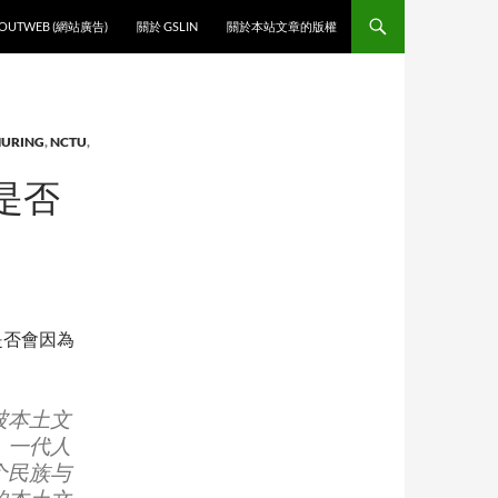
O CONTENT
OUTWEB (網站廣告)
關於 GSLIN
關於本站文章的版權
URING
,
NCTU
,
國是否
是否會因為
被本土文
，一代人
个民族与