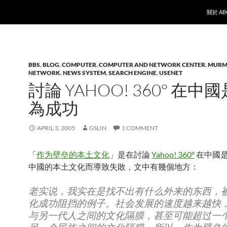
SKIP T
關於 AB
BBS
,
BLOG
,
COMPUTER
,
COMPUTER AND NETWORK CENTER
,
MURM
NETWORK
,
NEWS SYSTEM
,
SEARCH ENGINE
,
USENET
討論 YAHOO! 360° 在中
為成功
APRIL 3, 2005
GSLIN
1 COMMENT
「
作为壁垒的本土文化
」是在討論
Yahoo! 360°
在中國
中國的本土文化而導致失敗，文中有幾個地方：
老实说，我实在是找不出有什么外来的东西，
化成功阻挡的例子。社会发展的速度越来越快
与另一代人之间的文化隔膜，甚至可能超过一