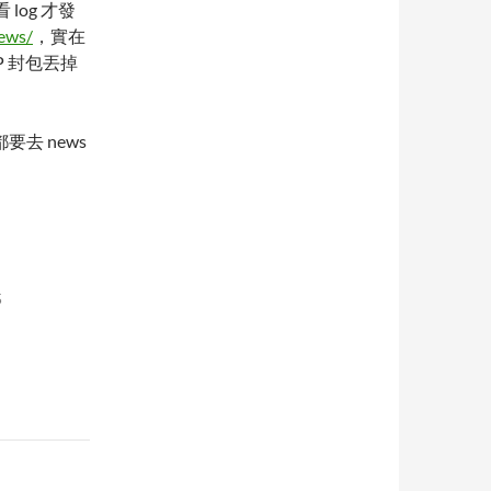
 log 才發
news/
，實在
TCP 封包丟掉
去 news
5