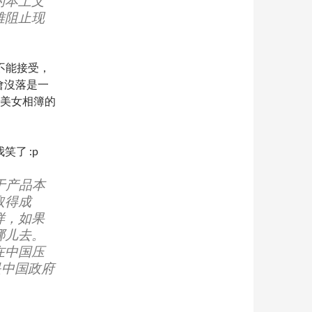
的本土文
难阻止现
不能接受，
灣會沒落是一
美女相簿的
了 :p
决于产品本
取得成
样，如果
哪儿去。
在中国压
是中国政府