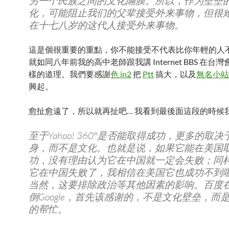
另一个民族之间的文化隔膜。所以，作为壁垒
化，可能阻止我们的父辈接受外来事物，但很
在十七八岁的这代人接受外来事物。
這是個很重要的重點，你不能接受不代表比你年輕的人
就如同八年前我的高中老師跟我講 Internet BBS 在台
樣的道理。我們要感謝
色 in2
把
Ptt
搞大，以及
無名小站
興起。
愈扯愈遠了，所以就再扯吧… 我看到最後面這段的時候我笑
至于Yahoo! 360°是否能取得成功，更多的取
身，而不是文化。也就是说，如果它能在美国
功，没有理由认为它在中国就一定会失败；同
它在中国失败了，我相信在美国它也成功不到
当然，这要排除政治等其他因素的影响。百度
倒Google，首先该感谢的，不是文化壁垒，而
的帮忙。