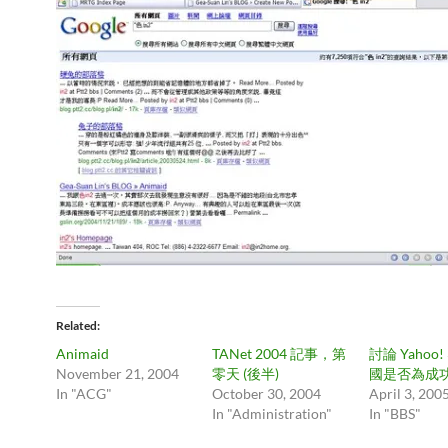
Related
Animaid
TANet 2004 記事，第
討論 Yahoo!
November 21, 2004
零天 (後半)
國是否為成
In "ACG"
October 30, 2004
April 3, 200
In "Administration"
In "BBS"