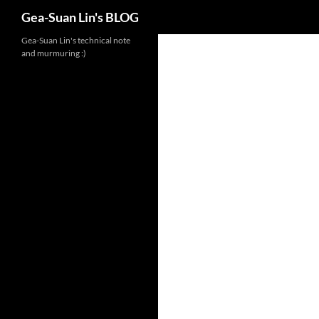
Search
Gea-Suan Lin's BLOG
Gea-Suan Lin's technical note
and murmuring :)