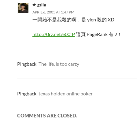
gslin
APRIL 6, 2005 AT 1:47 PM
一開始不是我殺的啊，是 yien 殺的 XD
http://0rz.net/e00fP
這頁 PageRank 有 2！
Pingback:
The life, is too carzy
Pingback:
texas holden online poker
COMMENTS ARE CLOSED.