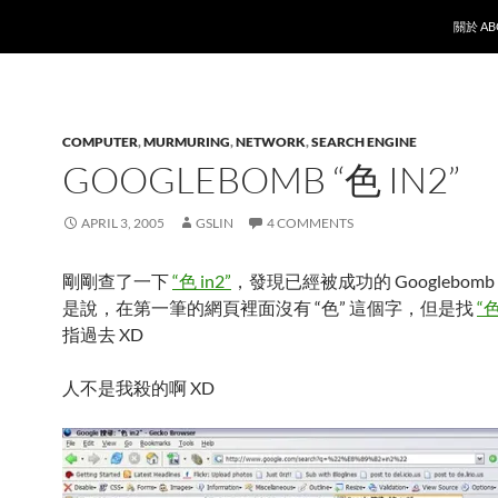
SKIP T
關於 AB
COMPUTER
,
MURMURING
,
NETWORK
,
SEARCH ENGINE
GOOGLEBOMB “色 IN2”
APRIL 3, 2005
GSLIN
4 COMMENTS
剛剛查了一下
“色 in2”
，發現已經被成功的 Googlebomb 
是說，在第一筆的網頁裡面沒有 “色” 這個字，但是找
“色
指過去 XD
人不是我殺的啊 XD