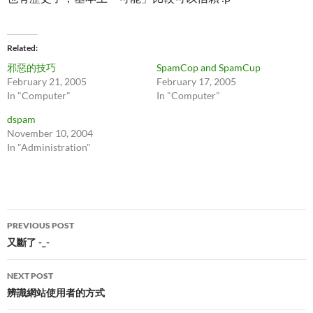
Related
邪惡的技巧
SpamCop and SpamCup
February 21, 2005
February 17, 2005
In "Computer"
In "Computer"
dspam
November 10, 2004
In "Administration"
Post
PREVIOUS POST
navigation
又斷了 -_-
NEXT POST
辨識網站使用者的方式