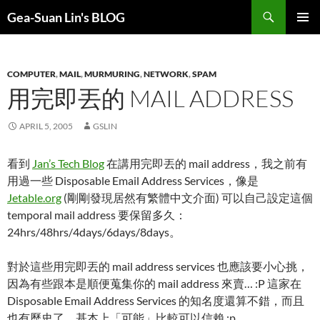
Search
Gea-Suan Lin's BLOG
SKIP
PRIMAR
TO
MENU
CONTENT
COMPUTER
,
MAIL
,
MURMURING
,
NETWORK
,
SPAM
用完即丟的 MAIL ADDRESS
APRIL 5, 2005
GSLIN
看到
Jan’s Tech Blog
在講用完即丟的 mail address，我之前有
用過一些 Disposable Email Address Services，像是
Jetable.org
(剛剛發現居然有繁體中文介面) 可以自己設定這個
temporal mail address 要保留多久：
24hrs/48hrs/4days/6days/8days。
對於這些用完即丟的 mail address services 也應該要小心挑，
因為有些跟本是順便蒐集你的 mail address 來賣… :P 這家在
Disposable Email Address Services 的知名度還算不錯，而且
也有歷史了，基本上「可能」比較可以信賴 :p