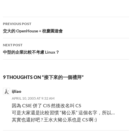
Post
PREVIOUS POST
navigation
交大的 OpenHouse + 校慶園遊會
NEXT POST
中型的企業比較不考慮 Linux？
9 THOUGHTS ON “接下來的一個禮拜”
ijliao
APRIL 10, 2005 AT 9:32 AM
因為 CSIE 併了 CIS 然後改名叫 CS
可是大家還是比較習慣 “豬公系” 這個名字，所以…
其實也還好吧 ? 王水大豬公系也是 CS 啊 :)