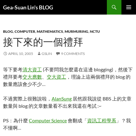
Search
Gea-Suan Lin's BLOG
SKIP
PRIMAR
TO
MENU
CONTENT
BLOG
,
COMPUTER
,
MATHEMATICS
,
MURMURING
,
NCTU
接下來的一個禮拜
APRIL 10, 2005
GSLIN
9 COMMENTS
等下要考
清大資工
(不要問我怎麼還在這邊 blogging)，然後下
禮拜要考
交大應數
、
交大資工
，理論上這兩個禮拜的 blog 的
數量應該會少不少…
不過實際上很難說啦，
AlanSung
居然跟我說從 BBS 上的文章
數量與 blog 的文章數量看不出來我還在考試 :~
PS：為什麼
Computer Science
會翻成「
資訊工程學系
」？我
不懂啊…