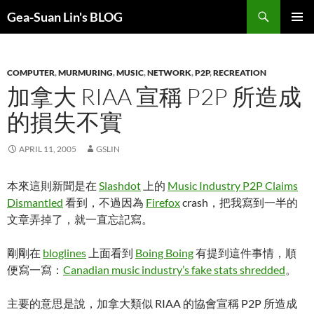
Search
Gea-Suan Lin's BLOG
SKIP
PRIMAR
TO
MENU
CONTENT
COMPUTER
,
MURMURING
,
MUSIC
,
NETWORK
,
P2P
,
RECREATION
加拿大 RIAA 宣稱 P2P 所造成
的損失不實
APRIL 11, 2005
GSLIN
本來這則新聞是在
Slashdot
上的
Music Industry P2P Claims
Dismantled
看到，不過因為
Firefox
crash，把我寫到一半的
文章弄掉了，就一直忘記寫。
剛剛在
bloglines
上面看到
Boing Boing
有提到這件事情，順
便寫一寫：
Canadian music industry’s fake stats shredded
。
主要的意思是說，加拿大類似 RIAA 的協會宣稱 P2P 所造成