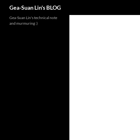
Search
Gea-Suan Lin's BLOG
Gea-Suan Lin's technical note
and murmuring :)