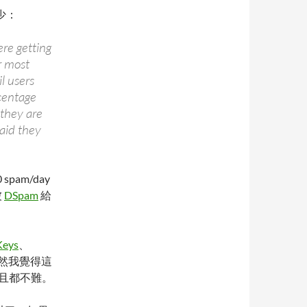
少：
re getting
r most
l users
centage
 they are
aid they
pam/day
被
DSpam
給
Keys
、
雖然我覺得這
且都不難。