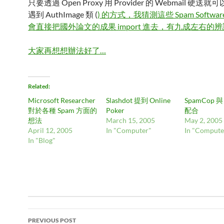
只要透過 Open Proxy 用 Provider 的 Webmail 硬
遇到 AuthImage 類 (
) 的方式，我猜測這些 Spam Softwa
會直接把國外論文的成果 import 進去，有九成左右的
大家再想想辦法好了…
Related
Microsoft Researcher
Slashdot 提到 Online
SpamCop 與
對於各種 Spam 方面的
Poker
配合
想法
March 15, 2005
May 2, 2005
April 12, 2005
In "Computer"
In "Compute
In "Blog"
Post
navigation
PREVIOUS POST