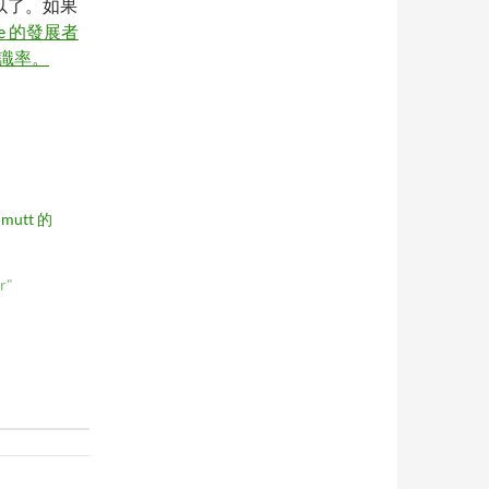
送就可以了。如果
re 的發展者
辨識率。
 mutt 的
r"