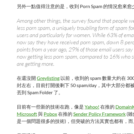
另外一點值得注意的是，收到 Porn Spam 的情況愈來愈
Among other things, the survey found that people we
less porn spam, a uniquely troubling form of spam fo
users and particularly for women. While 63% of emai
now say they have received porn spam, down 8 per
points from a year ago, 29% of those email users say
now getting less porn spam, compared to 16% who s
are getting more.
在還沒開
Greylisting
以前，收到的 spam 數量大約在 300 s
封左右，目前打開後剩下 50 spam/day，其中大部分都
丟到 Spam Folder 了。
目前有一些新的技術在跑，像是
Yahoo!
在推的
Domain
Microsoft
與
Pobox
在推的
Sender Policy Framework
(
是一個問題很多的技術)，但突破的方法其實也都有，而