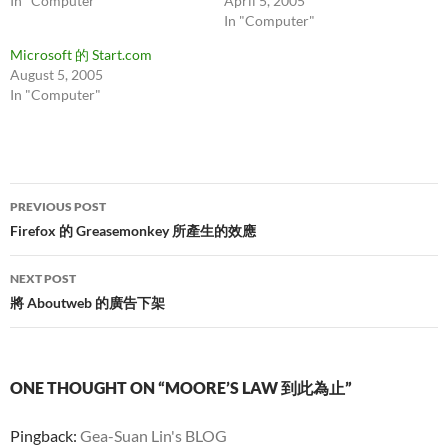
In "Computer"
April 5, 2005
In "Computer"
Microsoft 的 Start.com
August 5, 2005
In "Computer"
Post
PREVIOUS POST
navigation
Firefox 的 Greasemonkey 所產生的效應
NEXT POST
將 Aboutweb 的廣告下架
ONE THOUGHT ON “MOORE’S LAW 到此為止”
Pingback:
Gea-Suan Lin's BLOG