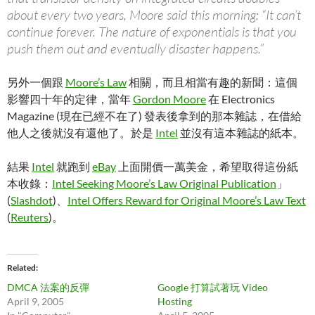
about every two years, Moore said this morning: “It can’t
continue forever. The nature of exponentials is that you
push them out and eventually disaster happens.”
另外一個跟
Moore’s Law
相關，而且相當有趣的新聞：這個
影響四十年的定律，當年
Gordon Moore
在 Electronics
Magazine (現在已經不在了) 發表後拿到的那本雜誌，在借給
他人之後就沒有還他了。於是
Intel
並沒有這本雜誌的紙本。
結果
Intel
就跑到
eBay
上面開價一萬美金，希望取得這份紙
本收錄：
Intel Seeking Moore’s Law Original Publication
」
(
Slashdot
)、
Intel Offers Reward for Original Moore’s Law Text
(
Reuters
)。
Related
DMCA 法案的反彈
Google 打算試著玩 Video
April 9, 2005
Hosting