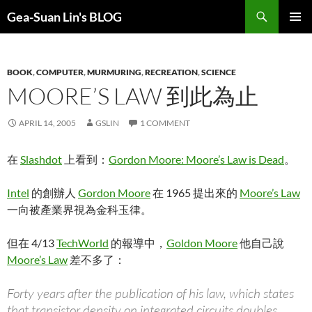
Search
Gea-Suan Lin's BLOG
SKIP
PRIMAR
TO
MENU
CONTENT
BOOK
,
COMPUTER
,
MURMURING
,
RECREATION
,
SCIENCE
MOORE’S LAW 到此為止
APRIL 14, 2005
GSLIN
1 COMMENT
在
Slashdot
上看到：
Gordon Moore: Moore’s Law is Dead
。
Intel
的創辦人
Gordon Moore
在 1965 提出來的
Moore’s Law
一向被產業界視為金科玉律。
但在 4/13
TechWorld
的報導中，
Goldon Moore
他自己說
Moore’s Law
差不多了：
Forty years after the publication of his law, which states
that transistor density on integrated circuits doubles