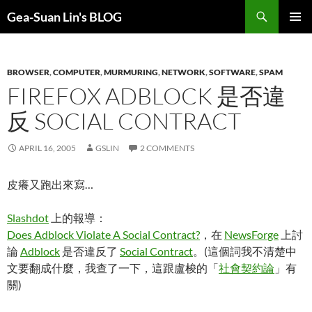
Search
Gea-Suan Lin's BLOG
SKIP
PRIMAR
TO
MENU
CONTENT
BROWSER
,
COMPUTER
,
MURMURING
,
NETWORK
,
SOFTWARE
,
SPAM
FIREFOX ADBLOCK 是否違
反 SOCIAL CONTRACT
APRIL 16, 2005
GSLIN
2 COMMENTS
皮癢又跑出來寫…
Slashdot
上的報導：
Does Adblock Violate A Social Contract?
，在
NewsForge
上討
論
Adblock
是否違反了
Social Contract
。(這個詞我不清楚中
文要翻成什麼，我查了一下，這跟盧梭的「
社會契約論
」有
關)