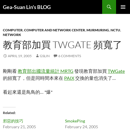
Search
Gea-Suan Lin's BLOG
SKIP
PRIMAR
TO
MENU
CONTENT
COMPUTER
,
COMPUTER AND NETWORK CENTER
,
MURMURING
,
NCTU
,
NETWORK
教育部加買 TWGATE 頻寬了
APRIL 19, 2005
GSLIN
6 COMMENTS
剛剛看
教育部出國流量統計 MRTG
發現教育部加買
TWGate
的頻寬了，但是同時間本來在
PAIX
交換的量也消失了…
看起來還是鳥鳥的… *爆*
Related
邪惡的技巧
SmokePing
February 21, 2005
February 24, 2005