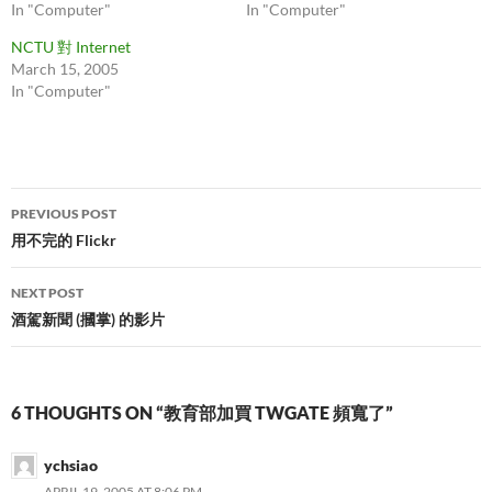
In "Computer"
In "Computer"
NCTU 對 Internet
March 15, 2005
In "Computer"
Post
PREVIOUS POST
navigation
用不完的 Flickr
NEXT POST
酒駕新聞 (摑掌) 的影片
6 THOUGHTS ON “教育部加買 TWGATE 頻寬了”
ychsiao
APRIL 19, 2005 AT 8:06 PM