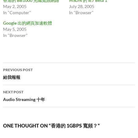
香港的 BB1000 光纖寬頻網路
MSDN 的 IE7 Beta 1
May 2, 2005
July 28, 2005
In "Computer"
In "Browser"
Google 出的網頁加速軟體
May 5, 2005
In "Browser"
Post
PREVIOUS POST
navigation
給我報報
NEXT POST
Audio Streaming 十年
ONE THOUGHT ON “香港的 1GBPS 寬頻？”