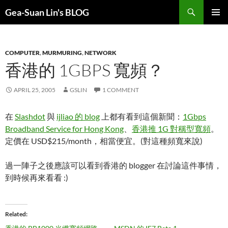
Search
Gea-Suan Lin's BLOG
SKIP
PRIMAR
TO
MENU
CONTENT
COMPUTER
,
MURMURING
,
NETWORK
香港的 1GBPS 寬頻？
APRIL 25, 2005
GSLIN
1 COMMENT
在
Slashdot
與
ijliao 的 blog
上都有看到這個新聞：
1Gbps
Broadband Service for Hong Kong
、
香港推 1G 對稱型寬頻
。
定價在 USD$215/month，相當便宜。(對這種頻寬來說)
過一陣子之後應該可以看到香港的 blogger 在討論這件事情，
到時候再來看看 :)
Related