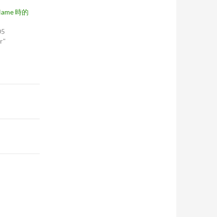
Name 時的
05
r"