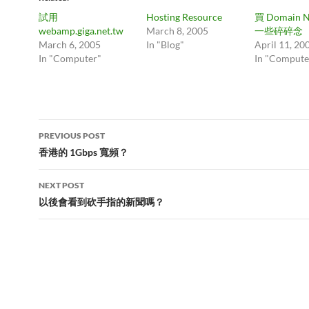
試用
Hosting Resource
買 Domain 
webamp.giga.net.tw
March 8, 2005
一些碎碎念
March 6, 2005
In "Blog"
April 11, 20
In "Computer"
In "Compute
Post
PREVIOUS POST
navigation
香港的 1Gbps 寬頻？
NEXT POST
以後會看到砍手指的新聞嗎？