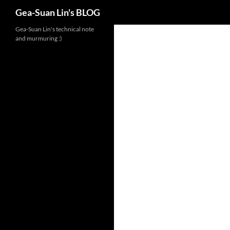
Search
Gea-Suan Lin's BLOG
Gea-Suan Lin's technical note
and murmuring :)