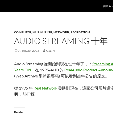
SKIP T
關於 AB
COMPUTER
,
MURMURING
,
NETWORK
,
RECREATION
AUDIO STREAMING 十年
APRIL 25, 2005
GSLIN
Audio Streaming 從開始到現在也十年了，：
Streaming 
Years Old
，在 1995/4/10 的
RealAudio Product Announ
(Web Archive 果然很邪惡) 可以看到當年公告的原文。
從 1995 年
Real Network
發跡到現在，這家公司居然還沒倒
啊，別打我)
Related