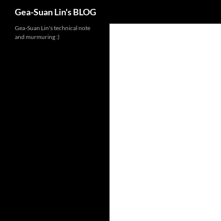
Search
Gea-Suan Lin's BLOG
Gea-Suan Lin's technical note
and murmuring :)