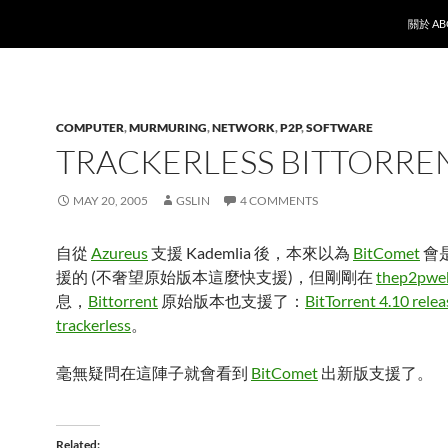
SKIP T
關於 AB
COMPUTER
,
MURMURING
,
NETWORK
,
P2P
,
SOFTWARE
TRACKERLESS BITTORRE
MAY 20, 2005
GSLIN
4 COMMENTS
自從
Azureus
支援 Kademlia 後，本來以為
BitComet
會
援的 (不奢望原始版本這麼快支援)，但剛剛在
thep2pwe
息，
Bittorrent
原始版本也支援了：
BitTorrent 4.10 relea
trackerless
。
毫無疑問在這陣子就會看到
BitComet
出新版支援了。
Related