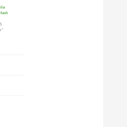
lia
 Hash
05
r"