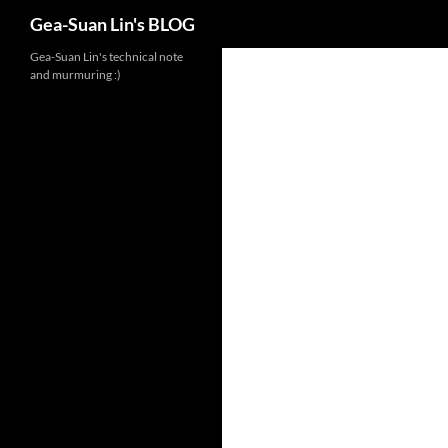
Search
Gea-Suan Lin's BLOG
Gea-Suan Lin's technical note
and murmuring :)