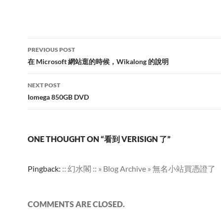
Post
PREVIOUS POST
navigation
在 Microsoft 網站逛的時候，Wikalong 的說明
NEXT POST
Iomega 850GB DVD
ONE THOUGHT ON “看到 VERISIGN 了”
Pingback:
:: 幻水閣 :: » Blog Archive » 無名小站買憑證了
COMMENTS ARE CLOSED.