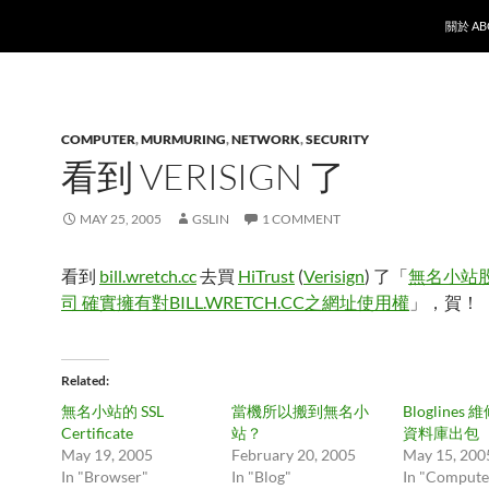
SKIP T
關於 AB
COMPUTER
,
MURMURING
,
NETWORK
,
SECURITY
看到 VERISIGN 了
MAY 25, 2005
GSLIN
1 COMMENT
看到
bill.wretch.cc
去買
HiTrust
(
Verisign
) 了「
無名小站
司 確實擁有對BILL.WRETCH.CC之網址使用權
」，賀！
Related
無名小站的 SSL
當機所以搬到無名小
Bloglines 
Certificate
站？
資料庫出包
May 19, 2005
February 20, 2005
May 15, 200
In "Browser"
In "Blog"
In "Compute