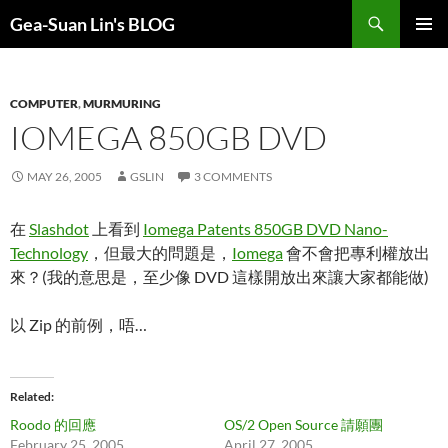
Search
Gea-Suan Lin's BLOG
SKIP
PRIMAR
TO
MENU
CONTENT
COMPUTER
,
MURMURING
IOMEGA 850GB DVD
MAY 26, 2005
GSLIN
3 COMMENTS
在
Slashdot
上看到
Iomega Patents 850GB DVD Nano-
Technology
，但最大的問題是，
Iomega
會不會把專利權放出
來？(我的意思是，至少像 DVD 這樣開放出來讓大家都能做)
以 Zip 的前例，唔…
Related
Roodo 的回應
OS/2 Open Source 請願團
February 25, 2005
April 27, 2005