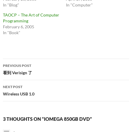
In "Blog"
In "Computer"
TAOCP – The Art of Computer
Programming
February 6, 2005
In "Book"
Post
PREVIOUS POST
navigation
看到 Verisign 了
NEXT POST
Wireless USB 1.0
3 THOUGHTS ON “IOMEGA 850GB DVD”