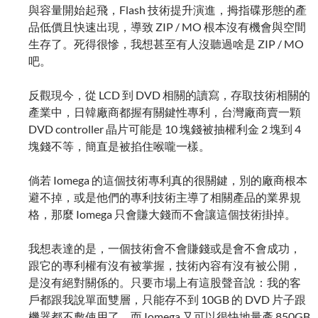
與容量開始起飛，Flash 技術提升演進，拇指碟形態的產
品低價且快速出現，導致 ZIP / MO 根本沒有機會與空間
生存了。死得很慘，我想甚至有人沒聽過啥是 ZIP / MO
吧。
反觀現今，從 LCD 到 DVD 相關的讀寫，存取技術相關的
產業中，日韓廠商都握有關鍵性專利，台灣廠商賣一顆
DVD controller 晶片可能是 10 塊錢被抽權利金 2 塊到 4
塊錢不等，簡直是被掐住喉嚨一樣。
倘若 Iomega 的這個技術專利真的很關鍵，別的廠商根本
避不掉，或是他們的專利技術主導了相關產品的業界規
格，那麼 Iomega 只會賺大錢而不會讓這個技術掛掉。
我想表達的是，一個技術會不會賺錢或是會不會成功，
跟它的專利權有沒有被掌握，技術內容有沒有被公開，
是沒有絕對關係的。只要市場上有這股聲音說：我的客
戶都跟我說單面雙層，只能存不到 10GB 的 DVD 片子跟
機器都不敷使用了。而 Iomega 又可以很快地量產 850GB