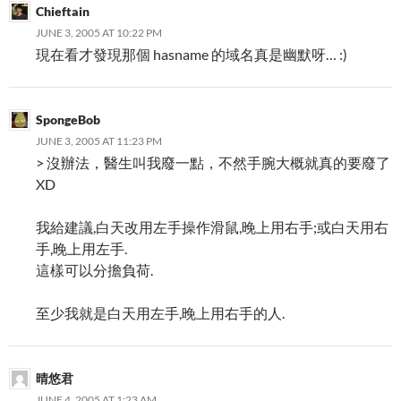
Chieftain
JUNE 3, 2005 AT 10:22 PM
現在看才發現那個 hasname 的域名真是幽默呀… :)
SpongeBob
JUNE 3, 2005 AT 11:23 PM
> 沒辦法，醫生叫我廢一點，不然手腕大概就真的要廢了
XD
我給建議,白天改用左手操作滑鼠,晚上用右手;或白天用右
手,晚上用左手.
這樣可以分擔負荷.
至少我就是白天用左手,晚上用右手的人.
晴悠君
JUNE 4, 2005 AT 1:23 AM