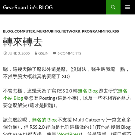
Search
Gea-Suan Lin's BLOG
SKIP
PRIMAR
TO
MENU
CONTENT
BLOG
,
COMPUTER
,
MURMURING
,
NETWORK
,
PROGRAMMING
,
RSS
轉來轉去
JUNE 3, 2005
GSLIN
6 COMMENTS
嗯，這幾天除了廢以外還是廢。(沒辦法，醫生叫我廢一點，
不然手腕大概就真的要廢了 XD)
不管怎樣，這幾天為了寫 RSS 2.0 轉
無名 Blog
跑去研究
無名
小站 Blog
要怎麼 Posting (這是小事)，以及一些不相容的地方
要怎麼解決 (這才是問題)。
該怎麼說呢，
無名的 Blog
不支援 Multi Category (一篇文章多
個分類)，但 RSS 2.0 裡面是允許這樣做的 (而其他的幾個 Blog
Software 也都支援，像是
WordPress
)，於是這就… (這已經不