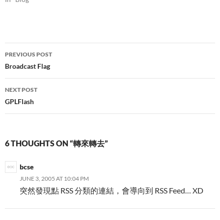
Post
PREVIOUS POST
navigation
Broadcast Flag
NEXT POST
GPLFlash
6 THOUGHTS ON “轉來轉去”
bcse
JUNE 3, 2005 AT 10:04 PM
突然發現點 RSS 分類的連結，會導向到 RSS Feed… XD