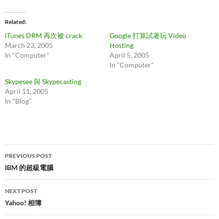
Related
iTunes DRM 再次被 crack
Google 打算試著玩 Video
March 23, 2005
Hosting
In "Computer"
April 5, 2005
In "Computer"
Skypesee 與 Skypecasting
April 11, 2005
In "Blog"
Post
PREVIOUS POST
navigation
IBM 的超級電腦
NEXT POST
Yahoo! 相簿