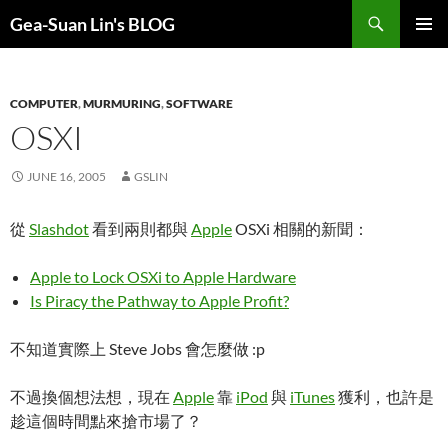
Search
Gea-Suan Lin's BLOG
SKIP
PRIMAR
TO
MENU
CONTENT
COMPUTER
,
MURMURING
,
SOFTWARE
OSXI
JUNE 16, 2005
GSLIN
從
Slashdot
看到兩則都與
Apple
OSXi 相關的新聞：
Apple to Lock OSXi to Apple Hardware
Is Piracy the Pathway to Apple Profit?
不知道實際上 Steve Jobs 會怎麼做 :p
不過換個想法想，現在
Apple
靠
iPod
與
iTunes
獲利，也許是
趁這個時間點來搶市場了？