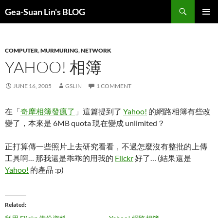
Search
Gea-Suan Lin's BLOG
SKIP
PRIMAR
TO
MENU
CONTENT
COMPUTER
,
MURMURING
,
NETWORK
YAHOO! 相簿
JUNE 16, 2005
GSLIN
1 COMMENT
在「
奇摩相簿發瘋了
」這篇提到了
Yahoo!
的網路相簿有些改
變了，本來是 6MB quota 現在變成 unlimited？
正打算傳一些照片上去研究看看，不過怎麼沒有整批的上傳
工具啊… 那我還是乖乖的用我的
Flickr
好了… (結果還是
Yahoo!
的產品 :p)
Related