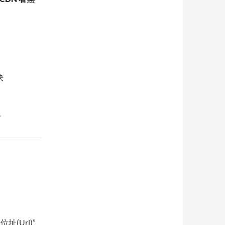
決
…
位址(Url)”