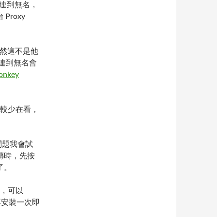
) 連到無名，
roxy
 (當然這不是他
連到無名會
onkey
較少在看，
問題我會試
傳時，先按
了。
，可以
 再安裝一次即