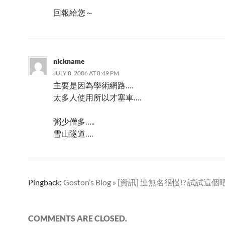
回報給您～
nickname
JULY 8, 2006 AT 8:49 PM
主要是因為學術網路….
太多人使用所以才塞車….
粥少僧多…..
雪山隧道….
Pingback:
Goston’s Blog » [資訊] 連無名很慢!? 試試這個
COMMENTS ARE CLOSED.