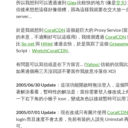
所以我想到可以透過連到
Giga
比較快的地方 (像是
交大
但後來想想這樣好像很糟，因為這樣我就要在交大放一台 P
server…
於是我就想到
CoralCDN
這個超巨大的 Proxy Service
的本意，不過剛好可以這樣用)，我猜測透過
CoralCDN
比
So-net
與
HiNet
連過去快，於是我寫了這個
Greasem
Script：
WretchCoralCDN
。
有問題可以寫信或是在下方留言… (
Yahoo!
信箱的信我比
如果過個兩三天沒回請不要當作我故意冷落你 XD)
2005/06/30 Update
：這項功能開啟時無法登入，這個
著解決看看，暫時性的解法是：當你需要登入修改或上
一下右下角的小猴子 icon，變成灰色以後就暫時可以用
2005/07/01 Update
：現在改成只有圖片使用
CoralCDN
login 而且速度不會太差，先前有裝的人請先 Uninstall
可。