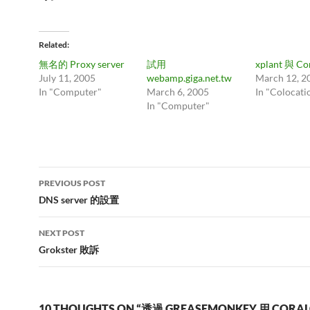
Related
無名的 Proxy server
試用
xplant 與 C
July 11, 2005
webamp.giga.net.tw
March 12, 2
In "Computer"
March 6, 2005
In "Colocati
In "Computer"
Post
PREVIOUS POST
navigation
DNS server 的設置
NEXT POST
Grokster 敗訴
10 THOUGHTS ON “透過 GREASEMONKEY 用 CORA