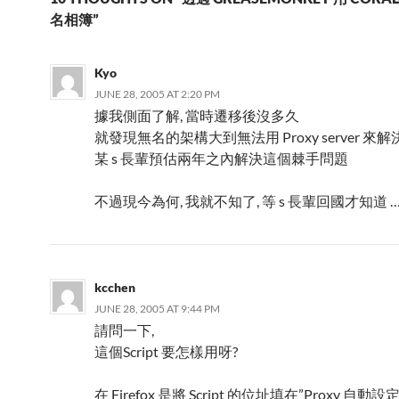
名相簿”
Kyo
JUNE 28, 2005 AT 2:20 PM
據我側面了解, 當時遷移後沒多久
就發現無名的架構大到無法用 Proxy server 來解
某 s 長輩預估兩年之內解決這個棘手問題
不過現今為何, 我就不知了, 等 s 長輩回國才知道 
kcchen
JUNE 28, 2005 AT 9:44 PM
請問一下,
這個Script 要怎樣用呀?
在 Firefox 是將 Script 的位址填在”Proxy 自動設定