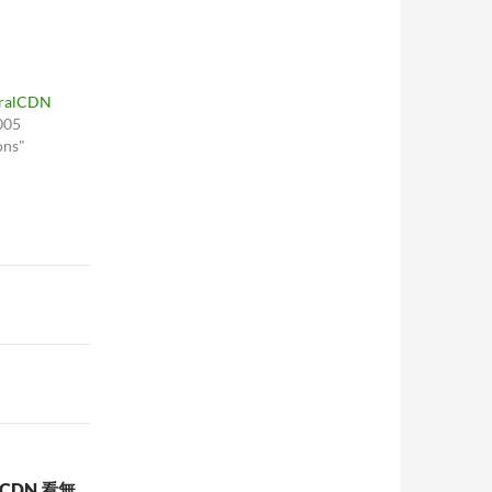
oralCDN
005
ons"
LCDN 看無