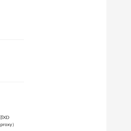
耶XD
proxy）