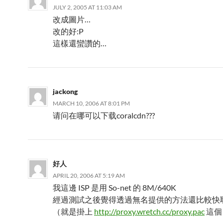
JULY 2, 2005 AT 11:03 AM
改成圖片…
改的好:P
這樣還蠻讚的…
jackong
MARCH 10, 2006 AT 8:01 PM
请问在哪可以下载coralcdn???
好人
APRIL 20, 2006 AT 5:19 AM
我這邊 ISP 是用 So-net 的 8M/640K
經過測試之後覺得透過無名提供的方法還比較快
（就是掛上
http://proxy.wretch.cc/proxy.pac
這個 