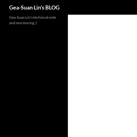
Search
Gea-Suan Lin's BLOG
Gea-Suan Lin's technical note
and murmuring :)