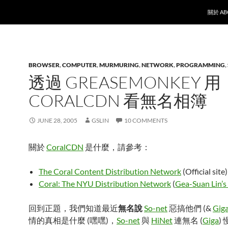
SKIP T
關於 AB
BROWSER
,
COMPUTER
,
MURMURING
,
NETWORK
,
PROGRAMMING
,
透過 GREASEMONKEY 用
CORALCDN 看無名相簿
JUNE 28, 2005
GSLIN
10 COMMENTS
關於
CoralCDN
是什麼，請參考：
The Coral Content Distribution Network
(Official site)
Coral: The NYU Distribution Network
(
Gea-Suan Lin’
回到正題，我們知道最近
無名說
So-net
惡搞他們 (&
Gig
情的真相是什麼 (嘿嘿)，
So-net
與
HiNet
連無名 (
Giga
)