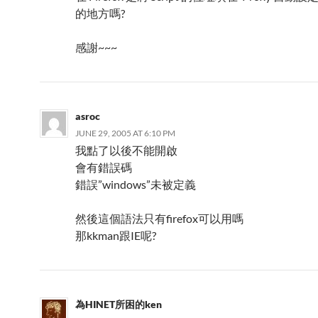
的地方嗎?
感謝~~~
asroc
JUNE 29, 2005 AT 6:10 PM
我點了以後不能開啟
會有錯誤碼
錯誤”windows”未被定義
然後這個語法只有firefox可以用嗎
那kkman跟IE呢?
為HINET所困的ken