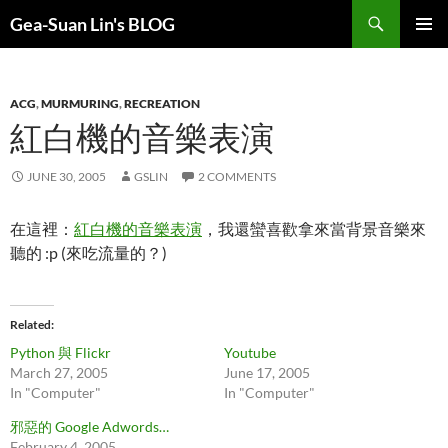
Search
Gea-Suan Lin's BLOG
SKIP
PRIMAR
TO
MENU
CONTENT
ACG
,
MURMURING
,
RECREATION
紅白機的音樂表演
JUNE 30, 2005
GSLIN
2 COMMENTS
在這裡：
紅白機的音樂表演
，我還蠻喜歡拿來當背景音樂來
聽的 :p (來吃流量的？)
Related
Python 與 Flickr
Youtube
March 27, 2005
June 17, 2005
In "Computer"
In "Computer"
邪惡的 Google Adwords…
February 4, 2005