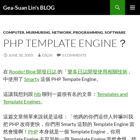
Search
Gea-Suan Lin's BLOG
SKIP
PRIMAR
TO
MENU
CONTENT
COMPUTER
,
MURMURING
,
NETWORK
,
PROGRAMMING
,
SOFTWARE
PHP TEMPLATE ENGINE？
JUNE 30, 2005
GSLIN
5 COMMENTS
在
Roodo! Blog 開發日誌
的「
樂多日誌開發使用相關技術
」
中使用了
Smarty
這個 PHP Tempate Engine。
這讓我想到跟
hlb
聊到一篇很有名的文章：
Templates and
Template Engines
。
這篇文章簡單來說就是這樣：「他媽的你們這些人幹嘛叫我
把 PHP 改得更快，你們用 Smarty 這類的 Template Engine 當
然會慢啊！
PHP
本身就是一個 Template Engine，你用
Template Engine 去寫另外一個 Template Engine 當然會慢，怪