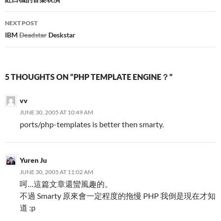
navigation
NEXT POST
IBM
Deadstar
Deskstar
5 THOUGHTS ON “PHP TEMPLATE ENGINE？”
vv
JUNE 30, 2005 AT 10:49 AM
ports/php-templates is better then smarty.
Yuren Ju
JUNE 30, 2005 AT 11:02 AM
呵…這篇文章還蠻風趣的。
不過 Smarty 原來會一定程度的拖慢 PHP 我倒是現在才知
道 :p