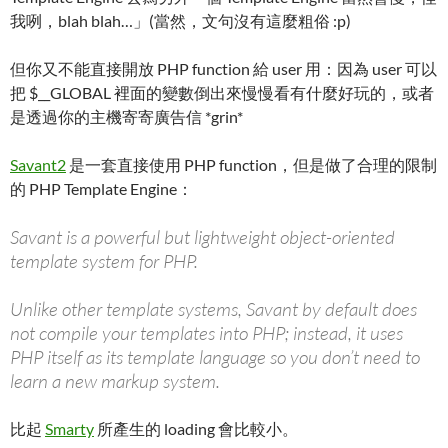
我咧，blah blah…」(當然，文句沒有這麼粗俗 :p)
但你又不能直接開放 PHP function 給 user 用：因為 user 可以
把 $__GLOBAL 裡面的變數倒出來慢慢看有什麼好玩的，或者
是透過你的主機寄寄廣告信 *grin*
Savant2
是一套直接使用 PHP function，但是做了合理的限制
的 PHP Template Engine：
Savant is a powerful but lightweight object-oriented
template system for PHP.
Unlike other template systems, Savant by default does
not compile your templates into PHP; instead, it uses
PHP itself as its template language so you don’t need to
learn a new markup system.
比起
Smarty
所產生的 loading 會比較小。