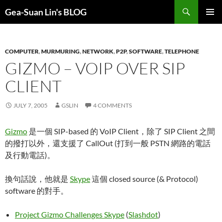
Search
Gea-Suan Lin's BLOG
SKIP
PRIMAR
TO
MENU
CONTENT
COMPUTER
,
MURMURING
,
NETWORK
,
P2P
,
SOFTWARE
,
TELEPHONE
GIZMO – VOIP OVER SIP
CLIENT
JULY 7, 2005
GSLIN
4 COMMENTS
Gizmo
是一個 SIP-based 的 VoIP Client，除了 SIP Client 之間
的撥打以外，還支援了 CallOut (打到一般 PSTN 網路的電話
及行動電話)。
換句話說，他就是
Skype
這個 closed source (& Protocol)
software 的對手。
Project Gizmo Challenges Skype
(
Slashdot
)