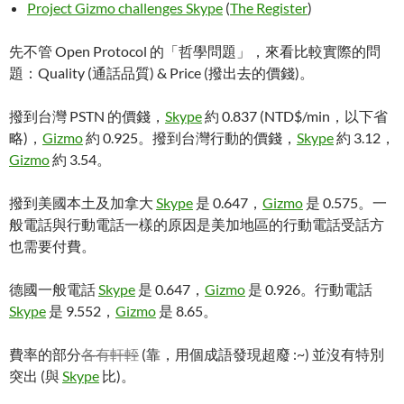
Project Gizmo challenges Skype
(
The Register
)
先不管 Open Protocol 的「哲學問題」，來看比較實際的問
題：Quality (通話品質) & Price (撥出去的價錢)。
撥到台灣 PSTN 的價錢，
Skype
約 0.837 (NTD$/min，以下省
略)，
Gizmo
約 0.925。撥到台灣行動的價錢，
Skype
約 3.12，
Gizmo
約 3.54。
撥到美國本土及加拿大
Skype
是 0.647，
Gizmo
是 0.575。一
般電話與行動電話一樣的原因是美加地區的行動電話受話方
也需要付費。
德國一般電話
Skype
是 0.647，
Gizmo
是 0.926。行動電話
Skype
是 9.552，
Gizmo
是 8.65。
費率的部分
各有軒輊
(靠，用個成語發現超廢 :~) 並沒有特別
突出 (與
Skype
比)。