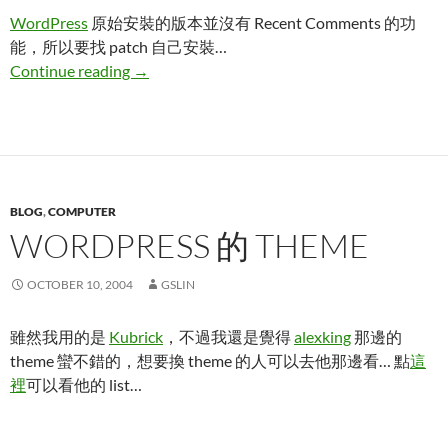
WordPress
原始安裝的版本並沒有 Recent Comments 的功
能，所以要找 patch 自己安裝…
Recent Comments
Continue reading
→
BLOG
,
COMPUTER
WORDPRESS 的 THEME
OCTOBER 10, 2004
GSLIN
雖然我用的是
Kubrick
，不過我還是覺得
alexking
那邊的
theme 蠻不錯的，想要換 theme 的人可以去他那邊看… 點
這
裡
可以看他的 list…