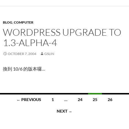
BLOG
,
COMPUTER
WORDPRESS UPGRADE TO
1.3-ALPHA-4
OCTOBER 7, 2004
GSLIN
換到 10/6 的版本囉…
Posts
← PREVIOUS
1
…
24
25
26
navigation
NEXT →