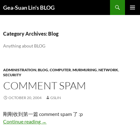
Search
Gea-Suan Lin's BLOG
SKIP
PRIMAR
TO
MENU
CONTENT
Category Archives: Blog
Anything about BLOG
ADMINISTRATION
,
BLOG
,
COMPUTER
,
MURMURING
,
NETWORK
,
SECURITY
COMMENT SPAM
OCTOBER 20, 2004
GSLIN
剛剛收到第一篇 comment spam 了 :p
comment spam
Continue reading
→