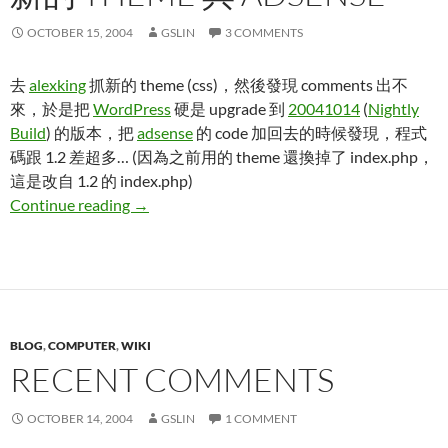
OCTOBER 15, 2004
GSLIN
3 COMMENTS
去
alexking
抓新的 theme (css)，然後發現 comments 出不
來，於是把
WordPress
硬是 upgrade 到
20041014
(
Nightly
Build
) 的版本，把
adsense
的 code 加回去的時候發現，程式
碼跟 1.2 差超多… (因為之前用的 theme 還換掉了 index.php，
這是改自 1.2 的 index.php)
新的 theme 與 adsense
Continue reading
→
BLOG
,
COMPUTER
,
WIKI
RECENT COMMENTS
OCTOBER 14, 2004
GSLIN
1 COMMENT