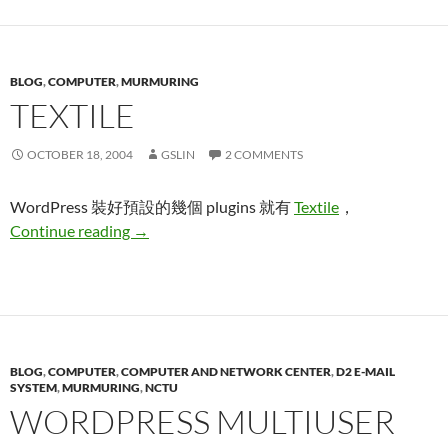
BLOG
,
COMPUTER
,
MURMURING
TEXTILE
OCTOBER 18, 2004
GSLIN
2 COMMENTS
WordPress 裝好預設的幾個 plugins 就有
Textile
，
Textile
Continue reading
→
BLOG
,
COMPUTER
,
COMPUTER AND NETWORK CENTER
,
D2 E-MAIL
SYSTEM
,
MURMURING
,
NCTU
WORDPRESS MULTIUSER