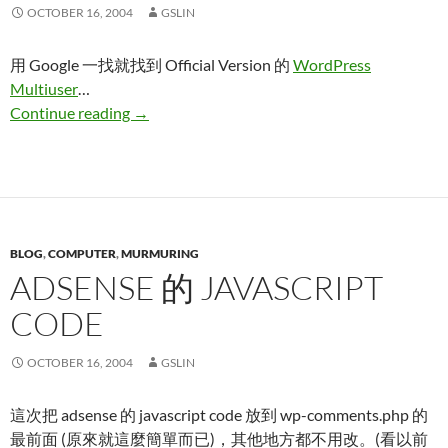
OCTOBER 16, 2004
GSLIN
用 Google 一找就找到 Official Version 的
WordPress
Multiuser
…
WordPress Multiuser
Continue reading
→
BLOG
,
COMPUTER
,
MURMURING
ADSENSE 的 JAVASCRIPT
CODE
OCTOBER 16, 2004
GSLIN
這次把 adsense 的 javascript code 放到 wp-comments.php 的
最前面 (原來就這麼簡單而已)，其他地方都不用改。(看以前