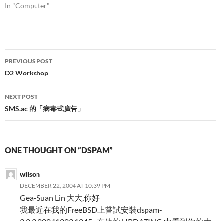
In "Computer"
Post
PREVIOUS POST
navigation
D2 Workshop
NEXT POST
SMS.ac 的「病毒式廣告」
ONE THOUGHT ON “DSPAM”
wilson
DECEMBER 22, 2004 AT 10:39 PM
Gea-Suan Lin 大大,你好
我最近在我的FreeBSD上嘗試安裝dspam-