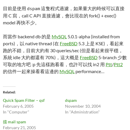
目前是使用
這隻程式過濾，如果量大的時候可以直接
dspam
用 C 寫，call C API 直接過濾，會比現在的 fork() + exec()
model 再快不少。
而當作 backend db 的是
MySQL
5.0.1-alpha (installed from
ports)，以 native thread (在
FreeBSD
5.3 上是 KSE)，看起來
跑的不錯，目前大約有 30 queries/sec (但是看起來很平穩，
系統 idle 大約都還有 70%)，這大概是
FreeBSD
5-branch 少數
可取的地方吧 :p 先這樣跑看看，也許可以找 in2 用
Ptt
/
Ptt2
的信件一起來操看看這邊的
MySQL
performance…
Related
Quick Spam Filter – qsf
dspam
February 6, 2005
November 10, 2004
In "Computer"
In "Administration"
擋 mail spam
February 21, 2005