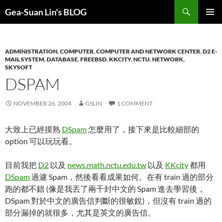
Search
Gea-Suan Lin's BLOG
SKIP
PRIMAR
TO
MENU
CONTENT
ADMINISTRATION
,
COMPUTER
,
COMPUTER AND NETWORK CENTER
,
D2 E-
MAIL SYSTEM
,
DATABASE
,
FREEBSD
,
KKCITY
,
NCTU
,
NETWORK
,
SKYSOFT
DSPAM
NOVEMBER 26, 2004
GSLIN
1 COMMENT
大致上已經摸熟
DSpam
怎麼用了，接下來是比較細部的
option 可以玩玩看。
目前我把
D2
以及
news.math.nctu.edu.tw
以及
KKcity
都用
DSpam
過濾 Spam，然後看看成果如何。在有 train 過的部分
跑的都不錯 (像是我丟了兩千封中文的 Spam 進去學習後，
DSpam 對於中文的廣告信判斷的很敏銳)，但沒有 train 過的
部分漏掉的就很多，尤其是英文的廣告信。