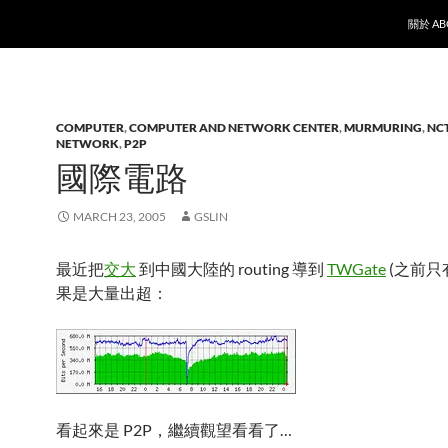
SKIP T
關於 AB
COMPUTER
,
COMPUTER AND NETWORK CENTER
,
MURMURING
,
NC
NETWORK
,
P2P
國際電路
MARCH 23, 2005
GSLIN
最近把
交大
到中國大陸的 routing 導到
TWGate
(之前只
果是大量出超：
看起來是 P2P，繼續觀望看看了…