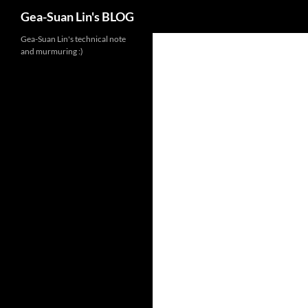
Search
Gea-Suan Lin's BLOG
Gea-Suan Lin's technical note
and murmuring :)