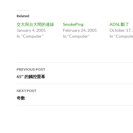
Related
交大與台大間的連線
SmokePing
ADSL 斷了
January 4, 2005
February 24, 2005
October 17,
In "Computer"
In "Computer"
In "Compute
Post
PREVIOUS POST
navigation
65″ 的觸控螢幕
NEXT POST
奇數