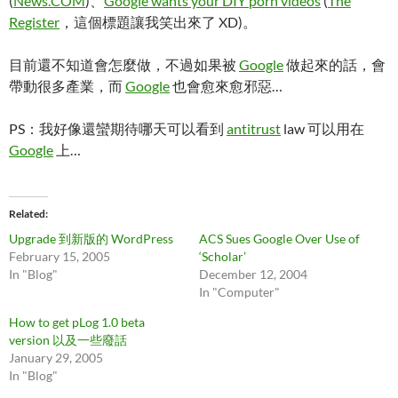
(
News.COM
)、
Google wants your DIY porn videos
(
The
Register
，這個標題讓我笑出來了 XD)。
目前還不知道會怎麼做，不過如果被
Google
做起來的話，會
帶動很多產業，而
Google
也會愈來愈邪惡…
PS：我好像還蠻期待哪天可以看到
antitrust
law 可以用在
Google
上…
Related
Upgrade 到新版的 WordPress
ACS Sues Google Over Use of
February 15, 2005
‘Scholar’
In "Blog"
December 12, 2004
In "Computer"
How to get pLog 1.0 beta
version 以及一些廢話
January 29, 2005
In "Blog"