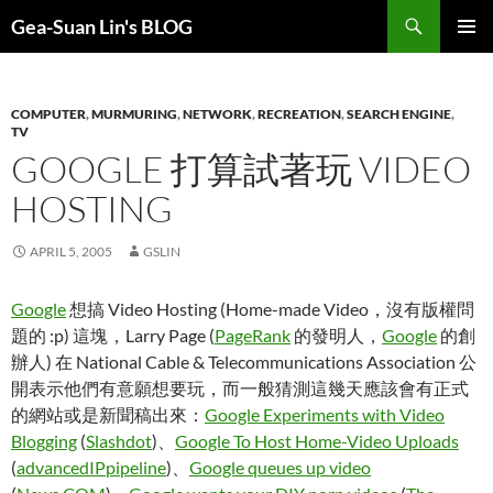
Search
Gea-Suan Lin's BLOG
SKIP
PRIMAR
TO
MENU
CONTENT
COMPUTER
,
MURMURING
,
NETWORK
,
RECREATION
,
SEARCH ENGINE
,
TV
GOOGLE 打算試著玩 VIDEO
HOSTING
APRIL 5, 2005
GSLIN
Google
想搞 Video Hosting (Home-made Video，沒有版權問
題的 :p) 這塊，Larry Page (
PageRank
的發明人，
Google
的創
辦人) 在 National Cable & Telecommunications Association 公
開表示他們有意願想要玩，而一般猜測這幾天應該會有正式
的網站或是新聞稿出來：
Google Experiments with Video
Blogging
(
Slashdot
)、
Google To Host Home-Video Uploads
(
advancedIPpipeline
)、
Google queues up video