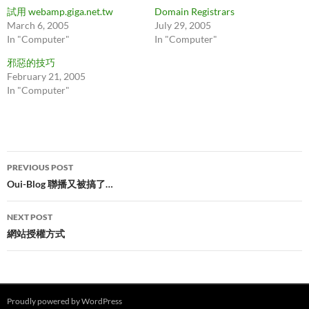
試用 webamp.giga.net.tw
Domain Registrars
March 6, 2005
July 29, 2005
In "Computer"
In "Computer"
邪惡的技巧
February 21, 2005
In "Computer"
Post
PREVIOUS POST
navigation
Oui-Blog 聯播又被搞了…
NEXT POST
網站授權方式
Proudly powered by WordPress