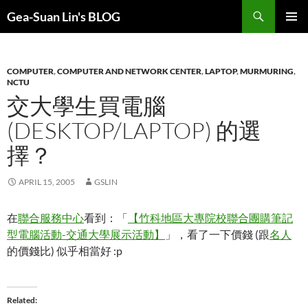
Search
Gea-Suan Lin's BLOG
SKIP
PRIMAR
TO
MENU
CONTENT
COMPUTER
,
COMPUTER AND NETWORK CENTER
,
LAPTOP
,
MURMURING
,
NCTU
交大學生買電腦
(DESKTOP/LAPTOP) 的選
擇？
APRIL 15, 2005
GSLIN
在
聯合服務中心
看到：「
【竹科地區大專院校聯合團購筆記
型電腦活動-交通大學展示活動】
」，看了一下價錢 (跟
名人
的價錢比) 似乎相當好 :p
Related