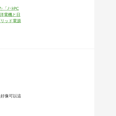
「ﾉｰﾄPC
洋電機と日
ブリッド電源
，結果好像可以這