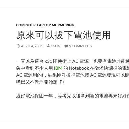
COMPUTER
,
LAPTOP
,
MURMURING
原來可以拔下電池使用
APRIL 4, 2005
GSLIN
9 COMMENTS
一直以為這台 x31 即使街上 AC 電源，也要有電池才能使
象中看到不少人用
IBM
的 Notebook 在徵求快爛掉的
AC 電源用的)，結果剛剛拔掉電池接 AC 電源發現可以開
嘴巴又不乾淨開始罵 :P)
還好電池保固一年，等考完以後拿到新的電池再來好好保養