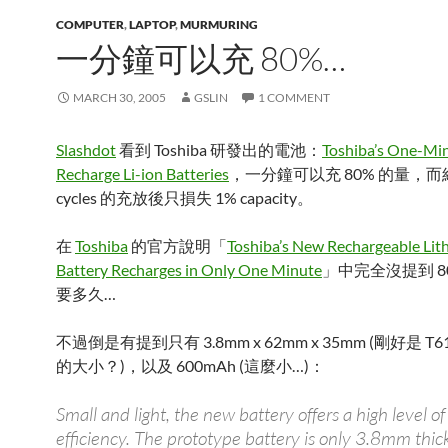
COMPUTER
,
LAPTOP
,
MURMURING
一分鐘可以充 80%…
MARCH 30, 2005
GSLIN
1 COMMENT
Slashdot
看到 Toshiba 研發出的電池：
Toshiba’s One-Mi
Recharge Li-ion Batteries
，一分鐘可以充 80% 的量，而經
cycles 的充放後只損失 1% capacity。
在
Toshiba
的官方說明「
Toshiba’s New Rechargeable Lit
Battery Recharges in Only One Minute
」中完全沒提到 80
要多久…
不過倒是有提到只有 3.8mm x 62mm x 35mm (剛好是 T
的大小？)，以及 600mAh (這麼小…)：
Small and light, the new battery offers a high level of
efficiency. The prototype battery is only 3.8mm th