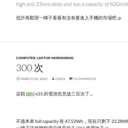
high and 35mm deep and has a capacity of 600mA
也許再觀望一陣子看看有沒有要進入手機的市場吧 :p
COMPUTER
,
LAPTOP
,
MURMURING
300 次
MARCH 30, 2005
GSLIN
3 COMMENTS
這顆
IBM
x31 的電池也充放三百次了…
不過本來 full capacity 有 47.52Wh，現在只剩下 22.2
一陣子該趁聯想還沒接手前去
IBM
換電池了 :p