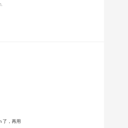
h.
8Wh 了，再用