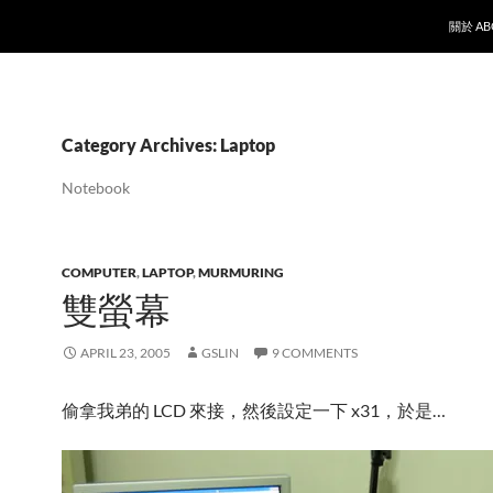
SKIP T
關於 AB
Category Archives: Laptop
Notebook
COMPUTER
,
LAPTOP
,
MURMURING
雙螢幕
APRIL 23, 2005
GSLIN
9 COMMENTS
偷拿我弟的 LCD 來接，然後設定一下 x31，於是…