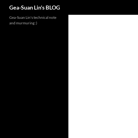
Search
Gea-Suan Lin's BLOG
Gea-Suan Lin's technical note
and murmuring :)