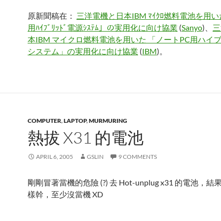
原新聞稿在：
三洋電機と日本IBM ﾏｲｸﾛ燃料電池を用いた
用ﾊｲﾌﾞﾘｯﾄﾞ電源ｼｽﾃﾑ」の実用化に向け協業
(
Sanyo
)、
三
本IBM マイクロ燃料電池を用いた 「ノートPC用ハイ
システム」の実用化に向け協業
(
IBM
)。
COMPUTER
,
LAPTOP
,
MURMURING
熱拔 X31 的電池
APRIL 6, 2005
GSLIN
9 COMMENTS
剛剛冒著當機的危險 (?) 去 Hot-unplug x31 的電池
樣幹，至少沒當機 XD