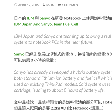
APRIL 12, 2005
GSLIN
1 COMMENT
日本的
IBM
與
Sanyo
在研發 Notebook 上使用燃料電
IBM Japan And Sanyo, Team Fuel Cell
：
IBM Japan and Sanyo are teaming up to bring a real f
system to notebook PCs in the near future.
Sanyo
已經先發展出混和式的電池，包括傳統的鋰電池
可以供應 8 小時的電量：
Sanyo has already developed a hybrid battery syste
both standard lithium ion battery and fuel cell whic
used on existing ThinkPad models. Said system uses
cartridge, leading to about 8 hours of battery life.
文中最後說，最值得讚賞的是燃料電池的部分可以 Hot-swa
但最讓人厭惡的是要 2.2kg XD (比 Notebook 還重…)