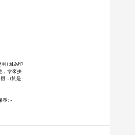
用 (因為印
電池，拿來接
機… (於是
 :~