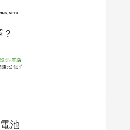
ING
,
NCTU
選擇？
筆記型電腦
錢比) 似乎
料電池