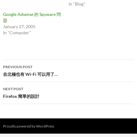
In "Blog"
Google Adsense 的 Spyware 問
題
January 27, 2005
In "Computer"
Post
PREVIOUS POST
navigation
在北極也有 Wi-Fi 可以用了…
NEXT POST
Firefox 簡單的設計
Proudly powered by WordPress