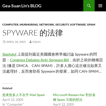
Search
Gea-Suan Lin's BLOG
SKIP
PRIMAR
TO
MENU
CONTENT
COMPUTER
,
MURMURING
,
NETWORK
,
SECURITY
,
SOFTWARE
,
SPAM
SPYWARE 的法律
APRIL 18, 2005
GSLIN
Slashdot
上面提到最近美國國會將準備討論 Spyware 的問
題：
Congress Debates Anti-Spyware Bill
，由於之前的種種惡
法 (像是 DMCA、CAN-SPAM)，許多人擔心這次修法如果又
沒處理好，反而會助長 Spyware 的發展，如同 CAN-SPAM…
Related
愈來愈多人不在乎 Mail Spam
Microsoft Researcher 對於各
April 12, 2005
種 Spam 方面的想法
In "Computer"
April 12, 2005