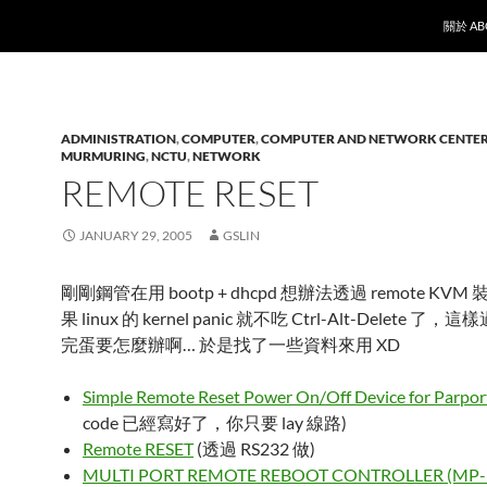
SKIP T
關於 AB
ADMINISTRATION
,
COMPUTER
,
COMPUTER AND NETWORK CENTE
MURMURING
,
NCTU
,
NETWORK
REMOTE RESET
JANUARY 29, 2005
GSLIN
剛剛鋼管在用 bootp + dhcpd 想辦法透過 remote KVM 
果 linux 的 kernel panic 就不吃 Ctrl-Alt-Delete 
完蛋要怎麼辦啊… 於是找了一些資料來用 XD
Simple Remote Reset Power On/Off Device for Parpor
code 已經寫好了，你只要 lay 線路)
Remote RESET
(透過 RS232 做)
MULTI PORT REMOTE REBOOT CONTROLLER (MP-