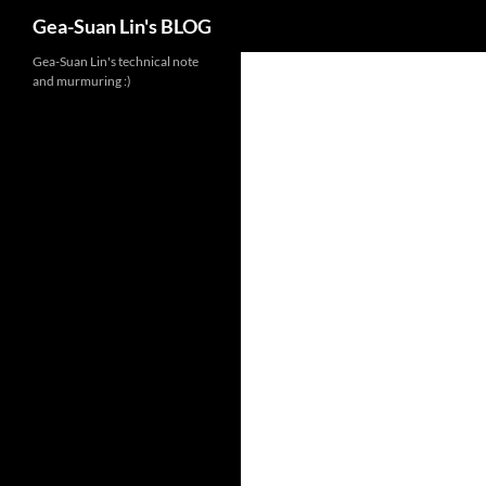
Search
Gea-Suan Lin's BLOG
Gea-Suan Lin's technical note
and murmuring :)